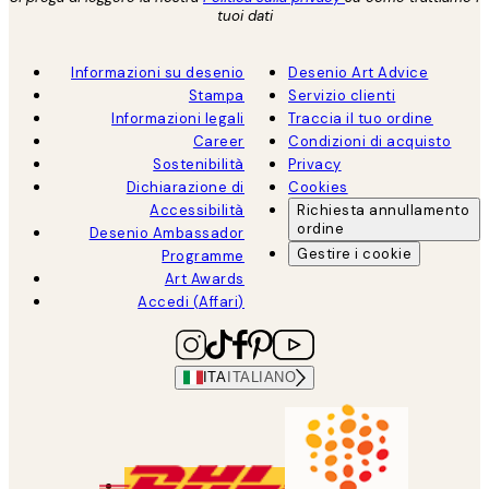
tuoi dati
Informazioni su desenio
Desenio Art Advice
Stampa
Servizio clienti
Informazioni legali
Traccia il tuo ordine
Career
Condizioni di acquisto
Sostenibilità
Privacy
Dichiarazione di
Cookies
Accessibilità
Richiesta annullamento
ordine
Desenio Ambassador
Gestire i cookie
Programme
Art Awards
Accedi (Affari)
ITA
ITALIANO