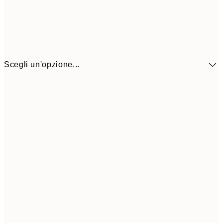
Scegli un'opzione...
41,3
30x40 cm