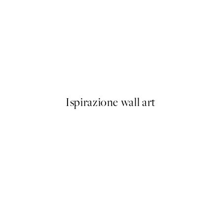
-40%
Abstract Landscape Pacchetto
Da 23,94 €
39,90 €
Ispirazione wall art