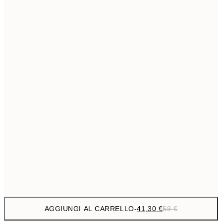
69,3
50x70 cm
Senza cornice
AGGIUNGI AL CARRELLO
-
41,30 €
59 €