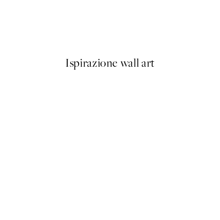
Buon Appetito Poster
Da 3,98 €
7,95 €
Ispirazione wall art