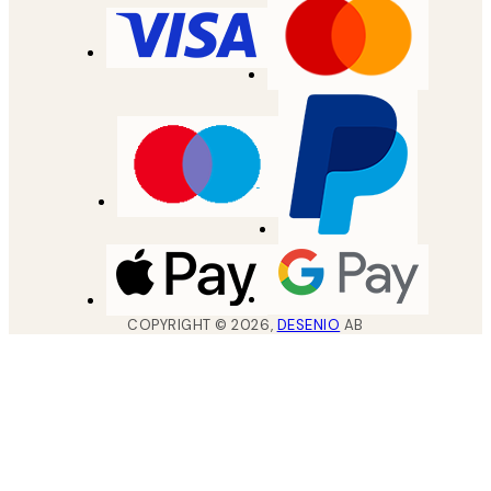
COPYRIGHT ©
2026
,
DESENIO
AB