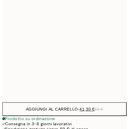
Senza cornice
AGGIUNGI AL CARRELLO
-
41,30 €
59 €
Prodotto su ordinazione
Consegna in 3-6 giorni lavorativi
Spedizione gratuita sopra 59 € di spesa