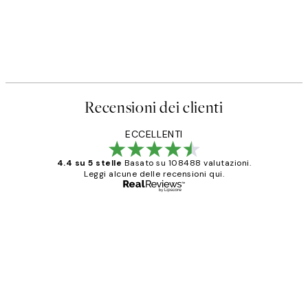
50%*
Poster
Prada Poster
Da 3,98 €
7,95 €
Recensioni dei clienti
ECCELLENTI
4.4 su 5 stelle
Basato su 108488 valutazioni.
Leggi alcune delle recensioni qui.
Acquirente verificato
recensioni
dei
PERFECT!!
clienti
26 mag