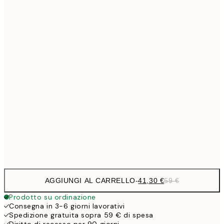
Senza cornice
AGGIUNGI AL CARRELLO
-
41,30 €
59 €
Prodotto su ordinazione
Consegna in 3-6 giorni lavorativi
Spedizione gratuita sopra 59 € di spesa
Diritto di recesso per 90 giorni