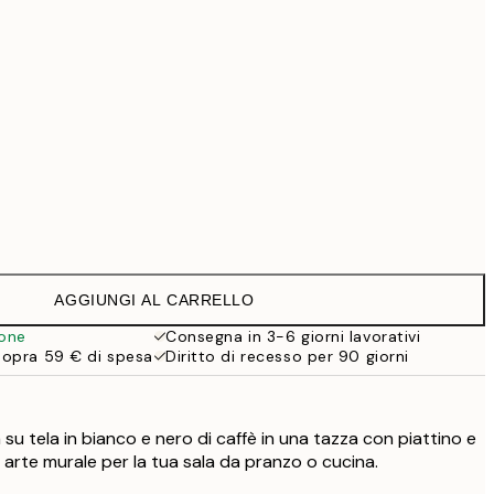
69,30 €
99 €
Senza cornice
AGGIUNGI AL CARRELLO
ione
Consegna in 3-6 giorni lavorativi
sopra 59 € di spesa
Diritto di recesso per 90 giorni
su tela in bianco e nero di caffè in una tazza con piattino e
 arte murale per la tua sala da pranzo o cucina.