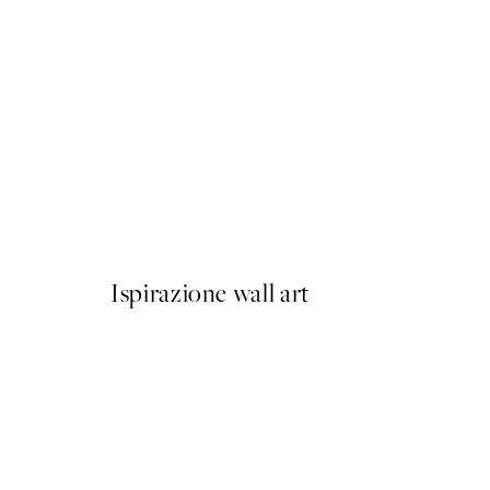
50%*
Olive Branches in Vase Post
Da 6,50 €
13 €
Ispirazione wall art