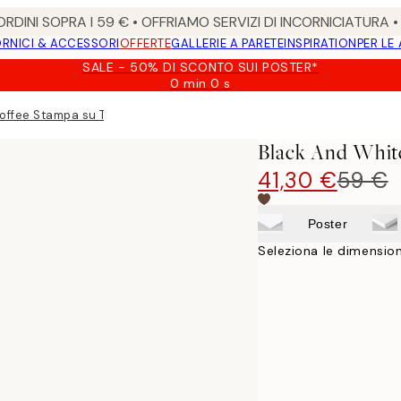
RDINI SOPRA I 59 € • OFFRIAMO SERVIZI DI INCORNICIATURA 
RNICI & ACCESSORI
OFFERTE
GALLERIE A PARETE
INSPIRATION
PER LE
SALE - 50% DI SCONTO SUI POSTER*
0 min
0 s
Valido
fino
offee Stampa su Tela
a:
2026-
Black And Whit
08-
09
41,30 €
59 €
Poster
Seleziona le dimension