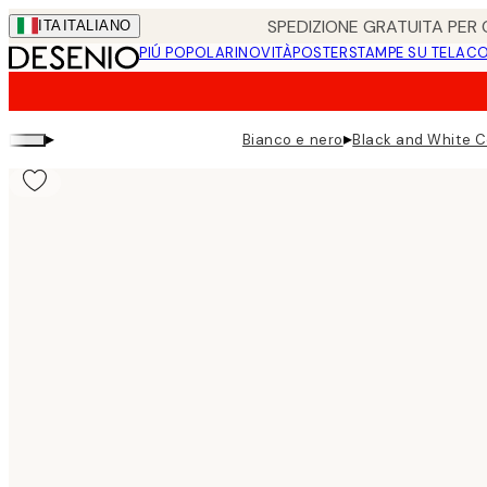
Skip
SPEDIZIONE GRATUITA PER O
ITA
ITALIANO
to
PIÚ POPOLARI
NOVITÀ
POSTER
STAMPE SU TELA
CO
main
content.
▸
▸
Bianco e nero
Black and White C