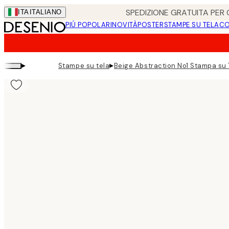
Skip
SPEDIZIONE GRATUITA PER O
ITA
ITALIANO
to
PIÚ POPOLARI
NOVITÀ
POSTER
STAMPE SU TELA
CO
main
content.
▸
▸
Stampe su tela
Beige Abstraction No1 Stampa su 