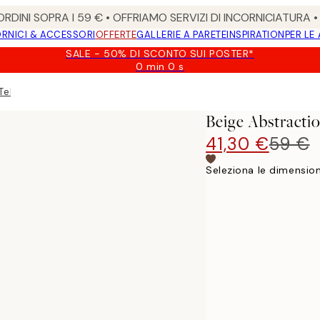
RDINI SOPRA I 59 € • OFFRIAMO SERVIZI DI INCORNICIATURA 
RNICI & ACCESSORI
OFFERTE
GALLERIE A PARETE
INSPIRATION
PER LE
SALE - 50% DI SCONTO SUI POSTER*
0 min
0 s
Valido
fino
Tela
a:
2026-
Beige Abstracti
08-
09
41,30 €
59 €
Seleziona le dimension