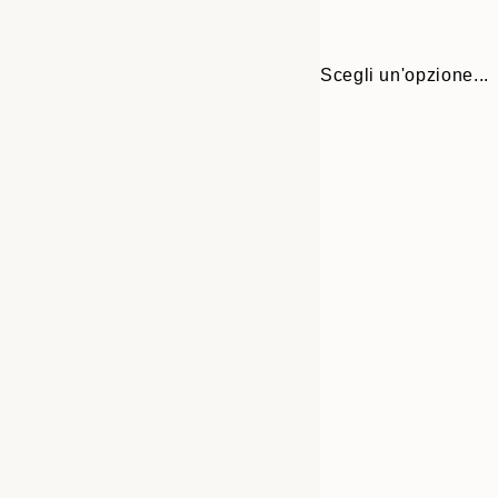
Scegli un'opzione...
30x40 cm
50x70 cm