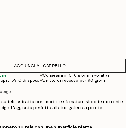
Senza cornice
AGGIUNGI AL CARRELLO
ione
Consegna in 3-6 giorni lavorativi
sopra 59 € di spesa
Diritto di recesso per 90 giorni
 beige
 su tela astratta con morbide sfumature sfocate marroni e
ige. L'aggiunta perfetta alla tua galleria a parete.
mpato su tela con una superficie piatta.