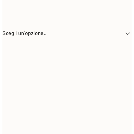
Scegli un'opzione...
41,3
30x40 cm