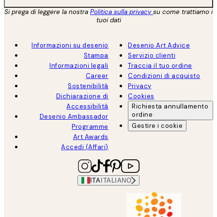
Si prega di leggere la nostra
Politica sulla privacy
su come trattiamo i
tuoi dati
Informazioni su desenio
Desenio Art Advice
Stampa
Servizio clienti
Informazioni legali
Traccia il tuo ordine
Career
Condizioni di acquisto
Sostenibilità
Privacy
Dichiarazione di
Cookies
Accessibilità
Richiesta annullamento
ordine
Desenio Ambassador
Gestire i cookie
Programme
Art Awards
Accedi (Affari)
ITA
ITALIANO