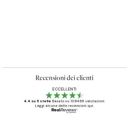
50%*
Poster
Prada Poster
Da 3,98 €
7,95 €
Recensioni dei clienti
ECCELLENTI
4.4 su 5 stelle
Basato su 108488 valutazioni.
Leggi alcune delle recensioni qui.
Acquirente verificato
recensioni