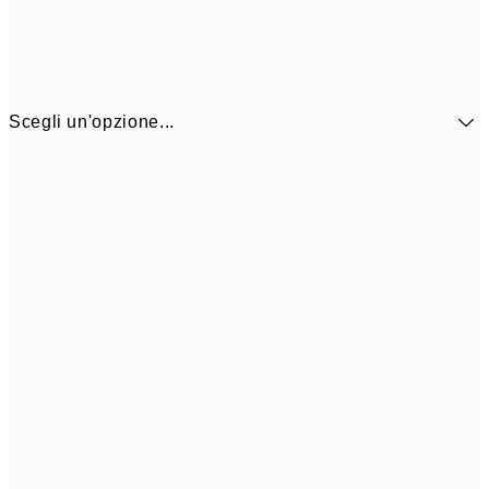
Scegli un'opzione...
41,3
30x40 cm