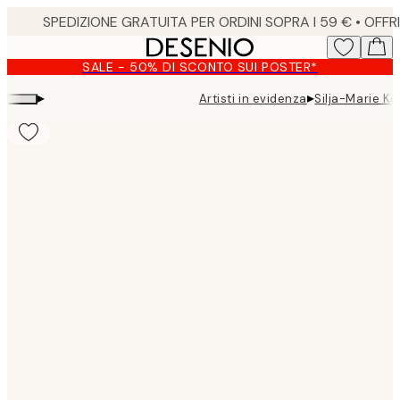
Skip
to
main
SALE - 50% DI SCONTO SUI POSTER*
content.
▸
▸
Artisti in evidenza
Silja-Marie Ke
Product
images