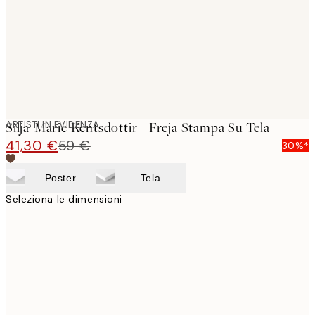
ARTISTI IN EVIDENZA
Silja-Marie Kentsdottir - Freja Stampa Su Tela
41,30 €
59 €
30%*
Poster
Tela
Seleziona le dimensioni