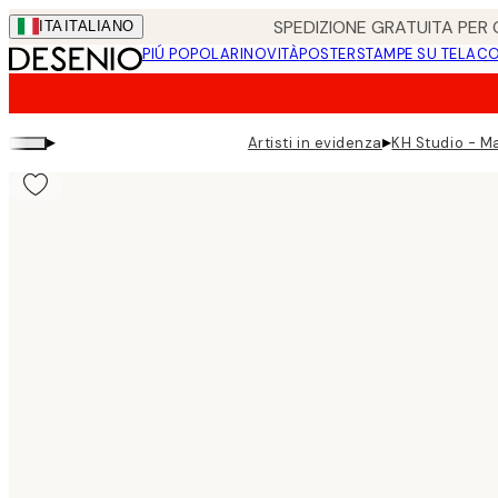
Skip
SPEDIZIONE GRATUITA PER O
ITA
ITALIANO
to
PIÚ POPOLARI
NOVITÀ
POSTER
STAMPE SU TELA
CO
main
content.
▸
▸
Artisti in evidenza
KH Studio - Ma