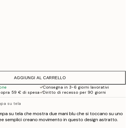
69,30 €
99 €
118,30 €
169 €
363,30 €
519 €
Senza cornice
AGGIUNGI AL CARRELLO
ione
Consegna in 3-6 giorni lavorativi
sopra 59 € di spesa
Diritto di recesso per 90 giorni
mpa su tela
mpa su tela che mostra due mani blu che si toccano su uno
ee semplici creano movimento in questo design astratto.