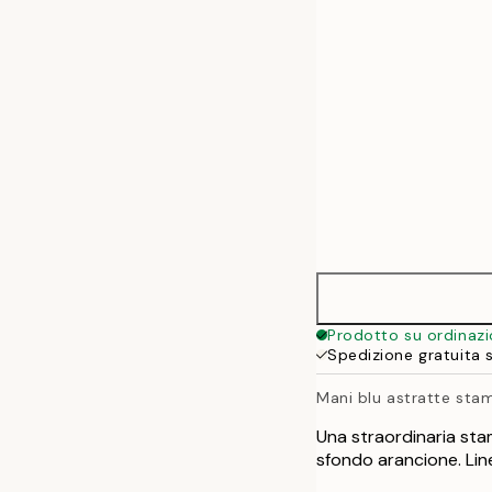
50x70 cm
70x100 cm
100x140 cm
Prodotto su ordinaz
Spedizione gratuita 
Mani blu astratte sta
Una straordinaria sta
sfondo arancione. Lin