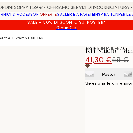
RDINI SOPRA I 59 € • OFFRIAMO SERVIZI DI INCORNICIATURA 
RNICI & ACCESSORI
OFFERTE
GALLERIE A PARETE
INSPIRATION
PER LE
SALE - 50% DI SCONTO SUI POSTER*
0 min
0 s
Valido
fino
artje II Stampa su Tela
a:
2026-
ARTISTI IN EVIDENZA
KH Studio - Maa
08-
09
41,30 €
59 €
Poster
Seleziona le dimension