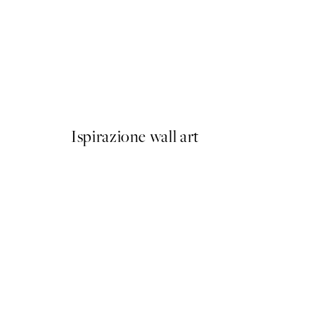
50%*
Olive Branches in Vase Post
Da 6,50 €
13 €
Ispirazione wall art