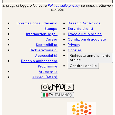
Si prega di leggere la nostra
Politica sulla privacy
su come trattiamo i
tuoi dati
Informazioni su desenio
Desenio Art Advice
Stampa
Servizio clienti
Informazioni legali
Traccia il tuo ordine
Career
Condizioni di acquisto
Sostenibilità
Privacy
Dichiarazione di
Cookies
Accessibilità
Richiesta annullamento
ordine
Desenio Ambassador
Gestire i cookie
Programme
Art Awards
Accedi (Affari)
ITA
ITALIANO