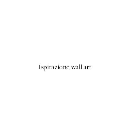
50%*
oilet Poster
Abstract Green Shapes No1 P
Da 6,50 €
13 €
Ispirazione wall art