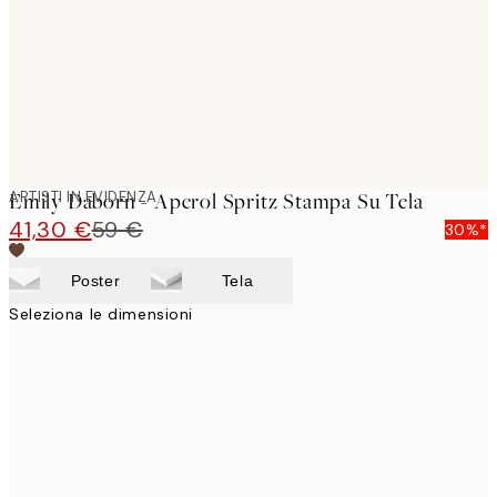
ARTISTI IN EVIDENZA
Emily Daborn - Aperol Spritz Stampa Su Tela
41,30 €
59 €
30%*
Poster
Tela
Seleziona le dimensioni