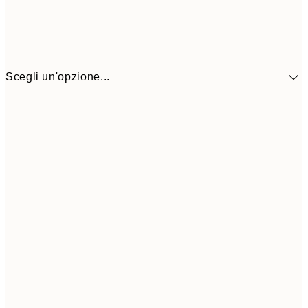
Scegli un'opzione...
41,3
30x40 cm