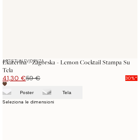
images
ARTISTI IN EVIDENZA
Ekaterina - Zagorska - Lemon Cocktail Stampa Su
Tela
41,30 €
59 €
30%*
Poster
Tela
Seleziona le dimensioni