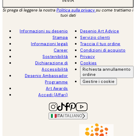
INVIA
Si prega di leggere la nostra
Politica sulla privacy
su come trattiamo i
tuoi dati
Informazioni su desenio
Desenio Art Advice
Stampa
Servizio clienti
Informazioni legali
Traccia il tuo ordine
Career
Condizioni di acquisto
Sostenibilità
Privacy
Dichiarazione di
Cookies
Accessibilità
Richiesta annullamento
ordine
Desenio Ambassador
Gestire i cookie
Programme
Art Awards
Accedi (Affari)
ITA
ITALIANO