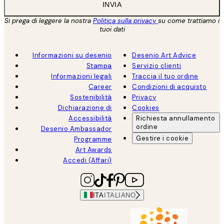
INVIA
Si prega di leggere la nostra
Politica sulla privacy
su come trattiamo i
tuoi dati
Informazioni su desenio
Desenio Art Advice
Stampa
Servizio clienti
Informazioni legali
Traccia il tuo ordine
Career
Condizioni di acquisto
Sostenibilità
Privacy
Dichiarazione di
Cookies
Accessibilità
Richiesta annullamento
ordine
Desenio Ambassador
Gestire i cookie
Programme
Art Awards
Accedi (Affari)
ITA
ITALIANO