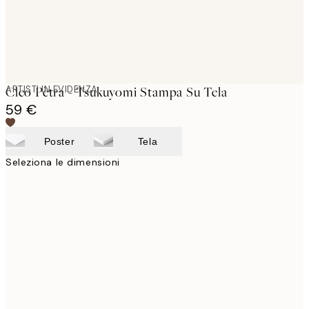
ARTISTI IN EVIDENZA
Cleo Pètra - Tsukuyomi Stampa Su Tela
59 €
Poster
Tela
Seleziona le dimensioni