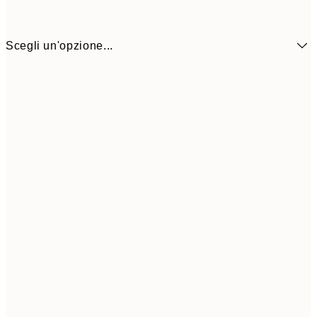
Scegli un'opzione...
30x40 cm
5
50x70 cm
9