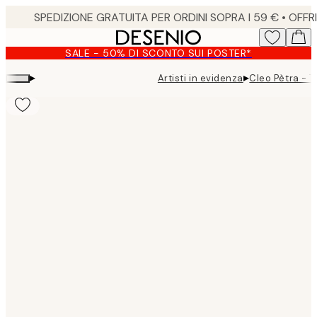
Skip
to
main
SALE - 50% DI SCONTO SUI POSTER*
content.
▸
▸
Artisti in evidenza
Cleo Pètra - 
Product
images