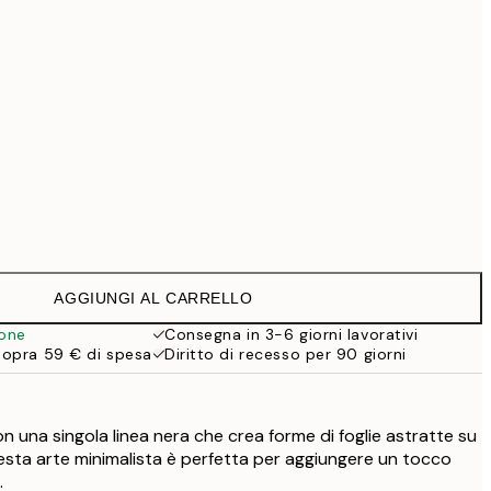
69,30 €
99 €
118,30 €
169 €
Senza cornice
AGGIUNGI AL CARRELLO
ione
Consegna in 3-6 giorni lavorativi
sopra 59 € di spesa
Diritto di recesso per 90 giorni
 una singola linea nera che crea forme di foglie astratte su
sta arte minimalista è perfetta per aggiungere un tocco
.