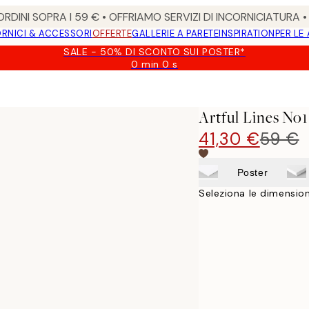
RDINI SOPRA I 59 € • OFFRIAMO SERVIZI DI INCORNICIATURA 
RNICI & ACCESSORI
OFFERTE
GALLERIE A PARETE
INSPIRATION
PER LE
SALE - 50% DI SCONTO SUI POSTER*
0 min
0 s
Valido
fino
a:
2026-
Artful Lines No
08-
09
41,30 €
59 €
Poster
Seleziona le dimension