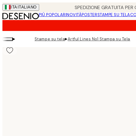
Skip
SPEDIZIONE GRATUITA PER O
ITA
ITALIANO
to
PIÚ POPOLARI
NOVITÀ
POSTER
STAMPE SU TELA
CO
main
content.
▸
▸
Stampe su tela
Artful Lines No1 Stampa su Tela