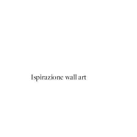
50%*
Olive Branches in Vase Post
Da 6,50 €
13 €
Ispirazione wall art