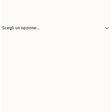
Scegli un'opzione...
41,3
30x40 cm