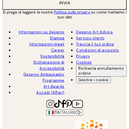
INVIA
Si prega di leggere la nostra
Politica sulla privacy
su come trattiamo i
tuoi dati
Informazioni su desenio
Desenio Art Advice
Stampa
Servizio clienti
Informazioni legali
Traccia il tuo ordine
Career
Condizioni di acquisto
Sostenibilità
Privacy
Dichiarazione di
Cookies
Accessibilità
Richiesta annullamento
ordine
Desenio Ambassador
Gestire i cookie
Programme
Art Awards
Accedi (Affari)
ITA
ITALIANO