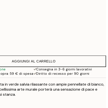
99 €
Senza cornice
AGGIUNGI AL CARRELLO
ione
Consegna in 3-6 giorni lavorativi
sopra 59 € di spesa
Diritto di recesso per 90 giorni
a in verde salvia rilassante con ampie pennellate di bianco,
bellissima arte murale porterà una sensazione di pace e
si stanza.