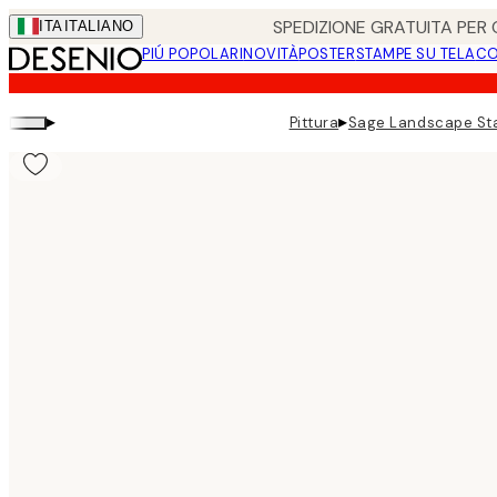
Skip
SPEDIZIONE GRATUITA PER O
ITA
ITALIANO
to
PIÚ POPOLARI
NOVITÀ
POSTER
STAMPE SU TELA
CO
main
content.
▸
▸
Pittura
Sage Landscape St