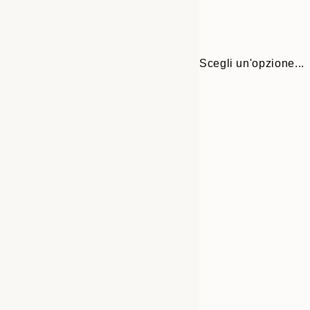
Scegli un'opzione...
30x40 cm
50x70 cm