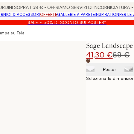
RDINI SOPRA I 59 € • OFFRIAMO SERVIZI DI INCORNICIATURA 
RNICI & ACCESSORI
OFFERTE
GALLERIE A PARETE
INSPIRATION
PER LE
SALE - 50% DI SCONTO SUI POSTER*
ampa su Tela
Sage Landscape
41,30 €
59 €
Poster
Seleziona le dimension