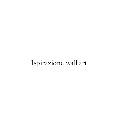
50%*
Prada Poster
Da 3,98 €
7,95 €
Ispirazione wall art