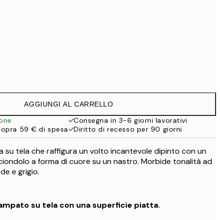
Senza cornice
AGGIUNGI AL CARRELLO
ione
Consegna in 3-6 giorni lavorativi
sopra 59 € di spesa
Diritto di recesso per 90 giorni
su tela che raffigura un volto incantevole dipinto con un
un ciondolo a forma di cuore su un nastro. Morbide tonalità ad
de e grigio.
mpato su tela con una superficie piatta.