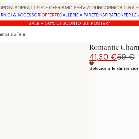
RDINI SOPRA I 59 € • OFFRIAMO SERVIZI DI INCORNICIATURA 
RNICI & ACCESSORI
OFFERTE
GALLERIE A PARETE
INSPIRATION
PER LE
SALE - 50% DI SCONTO SUI POSTER*
mpa su Tela
Romantic Charm
41,30 €
59 €
Seleziona le dimension