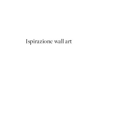
50%*
Berlin Shapes No2 Poster
Da 6,50 €
13 €
Ispirazione wall art