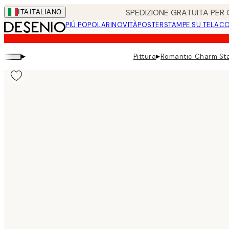
Skip
SPEDIZIONE GRATUITA PER O
ITA
ITALIANO
to
PIÚ POPOLARI
NOVITÀ
POSTER
STAMPE SU TELA
CO
main
content.
▸
▸
Pittura
Romantic Charm Sta