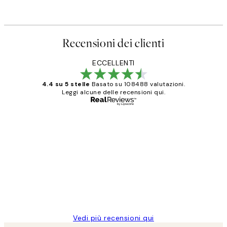
Recensioni dei clienti
ECCELLENTI
4.4 su 5 stelle
Basato su 108488 valutazioni.
Leggi alcune delle recensioni qui.
Acquirente verificato
recensioni
dei
PERFECT!!
clienti
26 mag
Alessandra G
Vedi più recensioni qui