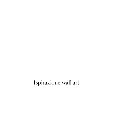
50%*
 No1 Poster
Prada Poster
Da 3,98 €
7,95 €
Ispirazione wall art