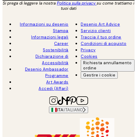
Si prega di leggere la nostra
Politica sulla privacy
su come trattiamo i
tuoi dati
Informazioni su desenio
Desenio Art Advice
Stampa
Servizio clienti
Informazioni legali
Traccia il tuo ordine
Career
Condizioni di acquisto
Sostenibilità
Privacy
Dichiarazione di
Cookies
Accessibilità
Richiesta annullamento
ordine
Desenio Ambassador
Gestire i cookie
Programme
Art Awards
Accedi (Affari)
ITA
ITALIANO