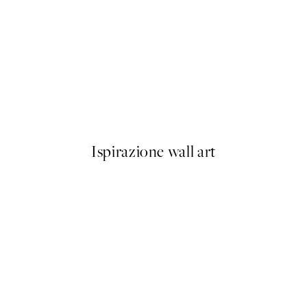
50%*
Olive Branches in Vase Poster
Da 6,50 €
13 €
Ispirazione wall art