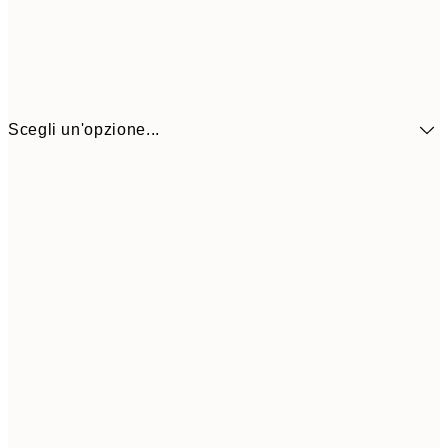
Scegli un'opzione...
41,3
30x40 cm