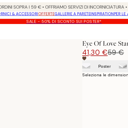
RDINI SOPRA I 59 € • OFFRIAMO SERVIZI DI INCORNICIATURA 
RNICI & ACCESSORI
OFFERTE
GALLERIE A PARETE
INSPIRATION
PER LE
SALE - 50% DI SCONTO SUI POSTER*
Eye Of Love Sta
41,30 €
59 €
Poster
Seleziona le dimension