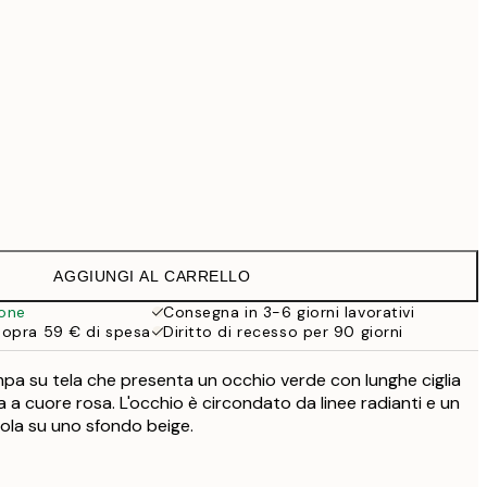
99 €
Senza cornice
AGGIUNGI AL CARRELLO
ione
Consegna in 3-6 giorni lavorativi
sopra 59 € di spesa
Diritto di recesso per 90 giorni
pa su tela che presenta un occhio verde con lunghe ciglia
ma a cuore rosa. L'occhio è circondato da linee radianti e un
viola su uno sfondo beige.