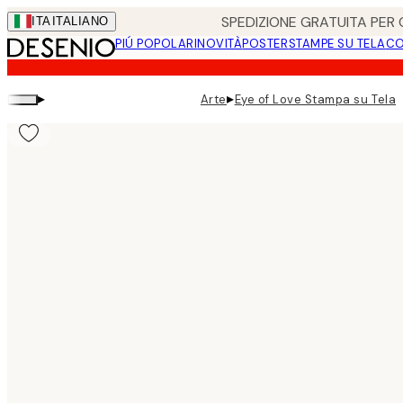
Skip
SPEDIZIONE GRATUITA PER O
ITA
ITALIANO
to
PIÚ POPOLARI
NOVITÀ
POSTER
STAMPE SU TELA
CO
main
content.
▸
▸
Arte
Eye of Love Stampa su Tela