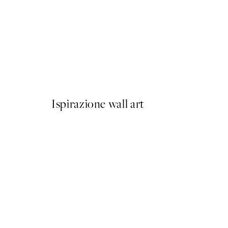
50%*
Prada Poster
Da 3,98 €
7,95 €
Ispirazione wall art