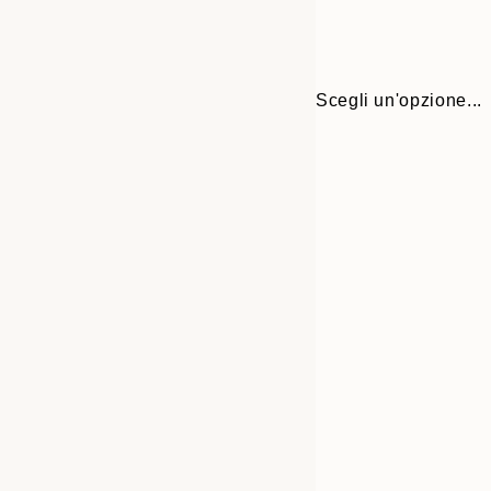
Scegli un'opzione...
30x40 cm
50x70 cm