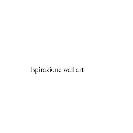
50%*
Prada Poster
Da 3,98 €
7,95 €
Ispirazione wall art