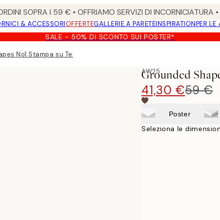
RDINI SOPRA I 59 € • OFFRIAMO SERVIZI DI INCORNICIATURA 
RNICI & ACCESSORI
OFFERTE
GALLERIE A PARETE
INSPIRATION
PER LE
SALE - 50% DI SCONTO SUI POSTER*
pes No1 Stampa su Tela
AW25
Grounded Shape
41,30 €
59 €
Poster
Seleziona le dimension