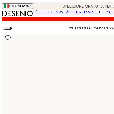
Skip
SPEDIZIONE GRATUITA PER O
ITA
ITALIANO
to
PIÚ POPOLARI
NOVITÀ
POSTER
STAMPE SU TELA
CO
main
content.
▸
▸
Arte astratta
Grounded Sha