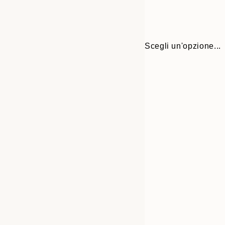
Scegli un'opzione...
30x40 cm
50x70 cm