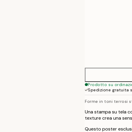
70x70 cm
70x100 cm
100x140 cm
135x135 cm
Prodotto su ordinaz
Spedizione gratuita 
Forme in toni terrosi 
Una stampa su tela con
texture crea una sens
Questo poster esclusi