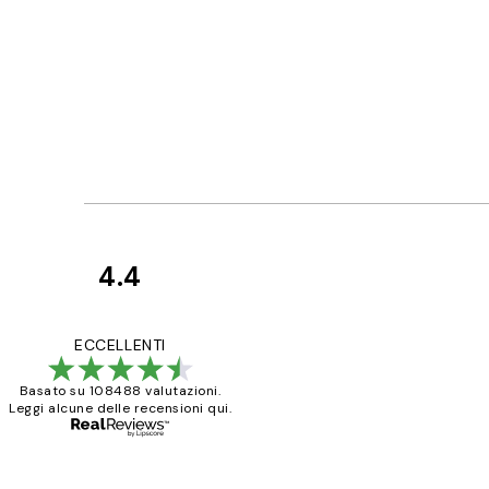
4.4
recensioni
dei
PERFECT!!
ECCELLENTI
clienti
Basato su 108488 valutazioni.
Leggi alcune delle recensioni qui.
26 mag
Alessandra G