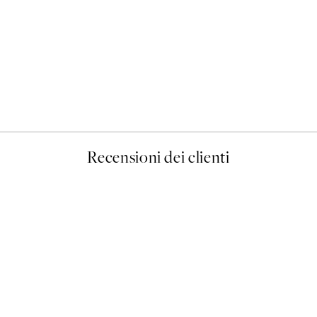
50%*
Prada Poster
Da 3,98 €
7,95 €
Recensioni dei clienti