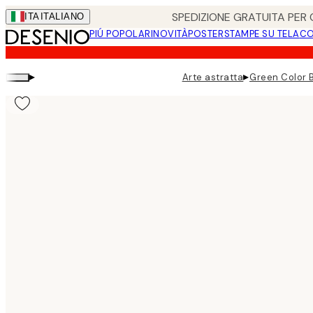
Skip
SPEDIZIONE GRATUITA PER O
ITA
ITALIANO
to
PIÚ POPOLARI
NOVITÀ
POSTER
STAMPE SU TELA
CO
main
content.
▸
▸
Arte astratta
Green Color 