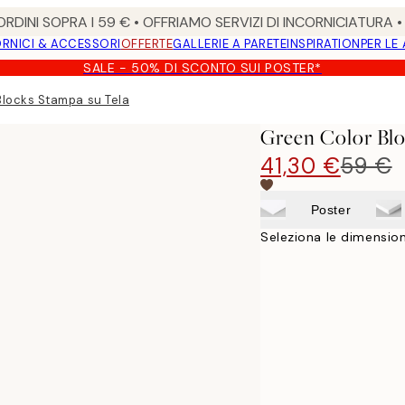
RDINI SOPRA I 59 € • OFFRIAMO SERVIZI DI INCORNICIATURA 
RNICI & ACCESSORI
OFFERTE
GALLERIE A PARETE
INSPIRATION
PER LE
SALE - 50% DI SCONTO SUI POSTER*
Blocks Stampa su Tela
Green Color Blo
41,30 €
59 €
Poster
Seleziona le dimension