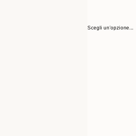
Scegli un'opzione...
30x40 cm
50x70 cm