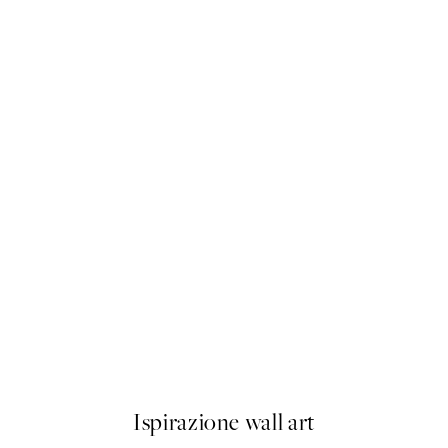
-40%
Abstract Landscape Pacchetto
Da 23,94 €
39,90 €
Ispirazione wall art