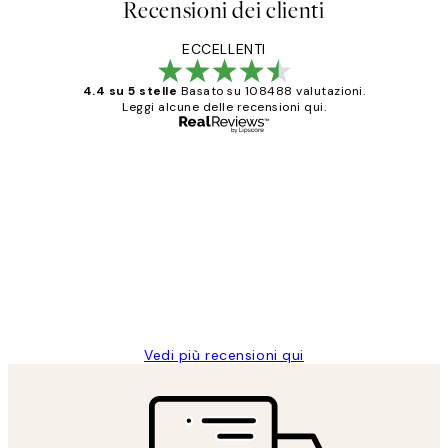
Recensioni dei clienti
ECCELLENTI
4.4 su 5 stelle
Basato su 108488 valutazioni.
Leggi alcune delle recensioni qui.
Acquirente verificato
recensioni
dei
PERFECT!!
clienti
26 mag
Alessandra G
Vedi più recensioni qui