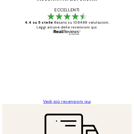
ECCELLENTI
4.4 su 5 stelle
Basato su 108488 valutazioni.
Leggi alcune delle recensioni qui.
Acquirente verificato
recensioni
dei
PERFECT!!
clienti
26 mag
Alessandra G
Vedi più recensioni qui