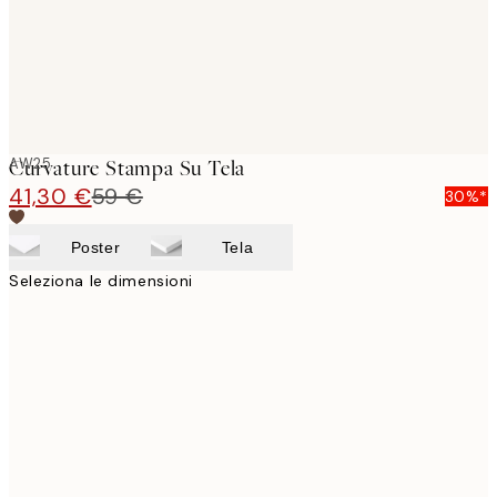
AW25
Curvature Stampa Su Tela
41,30 €
59 €
30%*
Poster
Tela
Seleziona le dimensioni