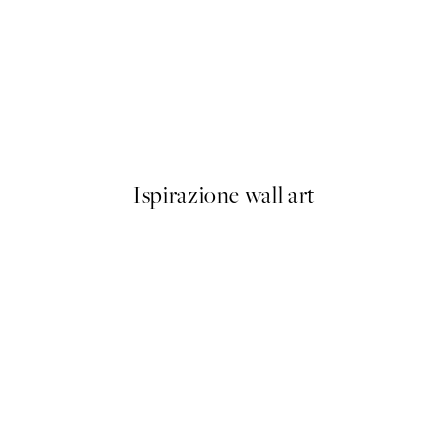
-40%
Abstract Landscape Pacchetto
Da 23,94 €
39,90 €
Ispirazione wall art