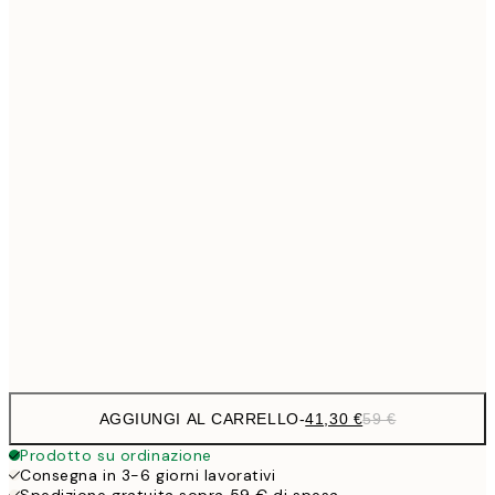
Senza cornice
AGGIUNGI AL CARRELLO
-
41,30 €
59 €
Prodotto su ordinazione
Consegna in 3-6 giorni lavorativi
Spedizione gratuita sopra 59 € di spesa