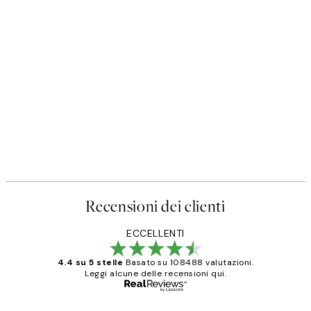
50%*
Poster
Prada Poster
Da 3,98 €
7,95 €
Recensioni dei clienti
ECCELLENTI
4.4 su 5 stelle
Basato su 108488 valutazioni.
Leggi alcune delle recensioni qui.