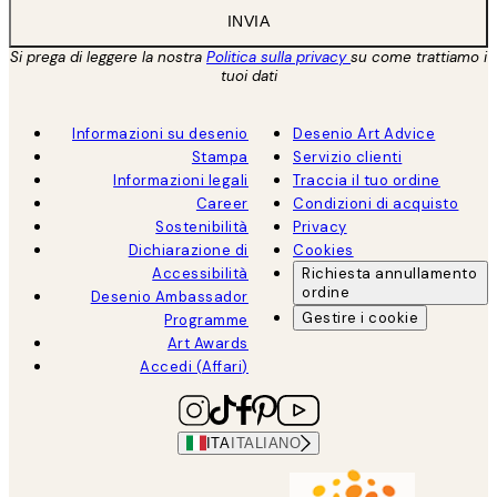
INVIA
Si prega di leggere la nostra
Politica sulla privacy
su come trattiamo i
tuoi dati
Informazioni su desenio
Desenio Art Advice
Stampa
Servizio clienti
Informazioni legali
Traccia il tuo ordine
Career
Condizioni di acquisto
Sostenibilità
Privacy
Dichiarazione di
Cookies
Accessibilità
Richiesta annullamento
ordine
Desenio Ambassador
Gestire i cookie
Programme
Art Awards
Accedi (Affari)
ITA
ITALIANO