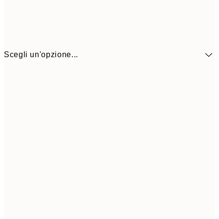
Scegli un'opzione...
41,3
30x40 cm