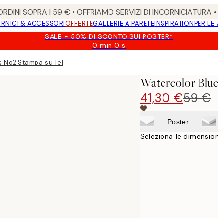
RDINI SOPRA I 59 € • OFFRIAMO SERVIZI DI INCORNICIATURA 
RNICI & ACCESSORI
OFFERTE
GALLERIE A PARETE
INSPIRATION
PER LE
SALE - 50% DI SCONTO SUI POSTER*
0 min
0 s
Valido
fino
s No2 Stampa su Tela
a:
2026-
Watercolor Blue
08-
09
41,30 €
59 €
Poster
Seleziona le dimension