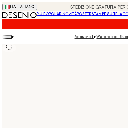
Skip
SPEDIZIONE GRATUITA PER O
ITA
ITALIANO
to
PIÚ POPOLARI
NOVITÀ
POSTER
STAMPE SU TELA
CO
main
content.
▸
▸
Acquerelli
Watercolor Blue