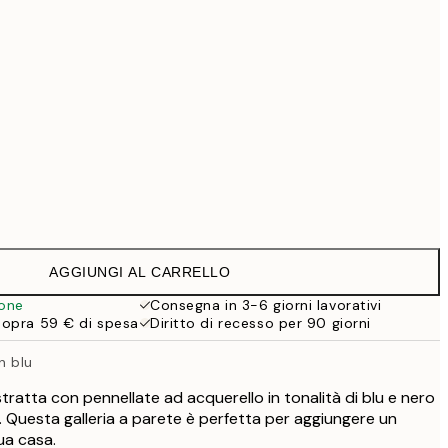
69,30 €
99 €
Senza cornice
AGGIUNGI AL CARRELLO
ione
Consegna in 3-6 giorni lavorativi
sopra 59 € di spesa
Diritto di recesso per 90 giorni
n blu
ratta con pennellate ad acquerello in tonalità di blu e nero
 Questa galleria a parete è perfetta per aggiungere un
ua casa.