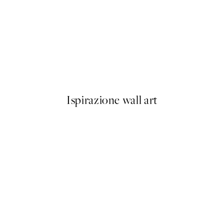
50%*
 No1 Poster
Abstract Flow No2 Poster
Da 6,50 €
13 €
Ispirazione wall art