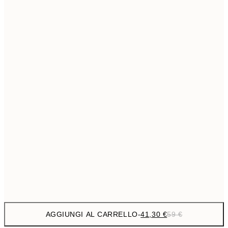
69,3
50x70 cm
Senza cornice
AGGIUNGI AL CARRELLO
-
41,30 €
59 €