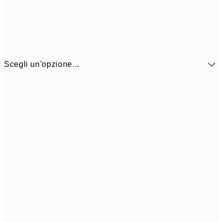
Scegli un'opzione...
41,3
30x40 cm