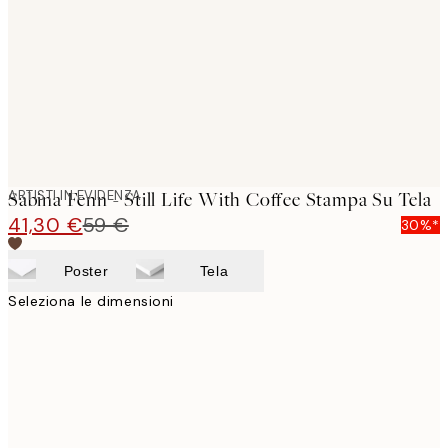
images
ARTISTI IN EVIDENZA
Sabina Fenn - Still Life With Coffee Stampa Su Tela
41,30 €
59 €
30%*
Poster
Tela
Seleziona le dimensioni