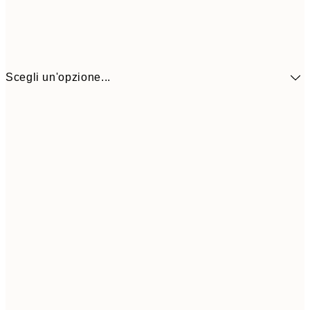
Scegli un'opzione...
41,3
30x40 cm