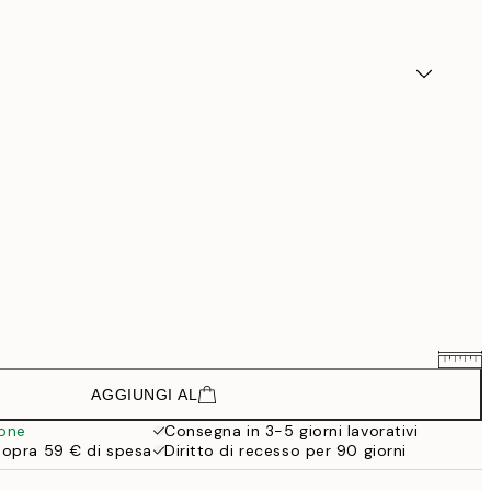
AGGIUNGI AL
88,50 €
118 €
ione
Consegna in 3-5 giorni lavorativi
sopra 59 € di spesa
Diritto di recesso per 90 giorni
148,50 €
198 €