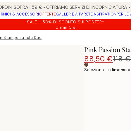
RDINI SOPRA I 59 € • OFFRIAMO SERVIZI DI INCORNICIATURA 
RNICI & ACCESSORI
OFFERTE
GALLERIE A PARETE
INSPIRATION
PER LE
SALE - 50% DI SCONTO SUI POSTER*
0 min
0 s
Valido
fino
on Stampe su tela Duo
a:
2026-
Pink Passion St
08-
09
88,50 €
118 €
Seleziona le dimension