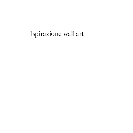
Prada Poster
Da 3,98 €
7,95 €
Ispirazione wall art