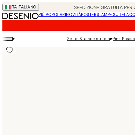
Skip
SPEDIZIONE GRATUITA PER O
ITA
ITALIANO
to
PIÚ POPOLARI
NOVITÀ
POSTER
STAMPE SU TELA
CO
main
content.
▸
▸
Set di Stampe su Tela
Pink Passi