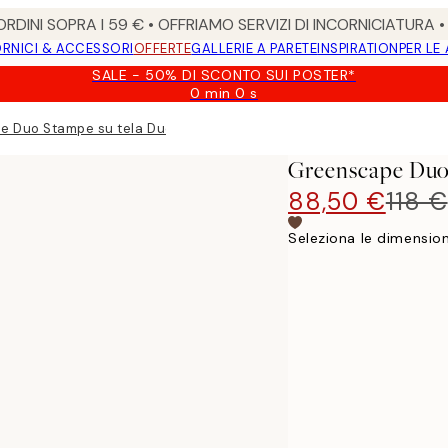
RDINI SOPRA I 59 € • OFFRIAMO SERVIZI DI INCORNICIATURA 
RNICI & ACCESSORI
OFFERTE
GALLERIE A PARETE
INSPIRATION
PER LE
SALE - 50% DI SCONTO SUI POSTER*
0 min
0 s
Valido
fino
e Duo Stampe su tela Duo
a:
2026-
Greenscape Duo
08-
09
88,50 €
118 €
Seleziona le dimension