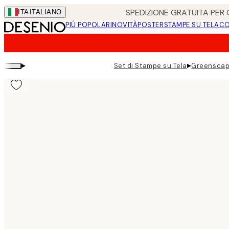
Skip
SPEDIZIONE GRATUITA PER O
ITA
ITALIANO
to
PIÚ POPOLARI
NOVITÀ
POSTER
STAMPE SU TELA
CO
main
content.
▸
▸
Set di Stampe su Tela
Greenscap