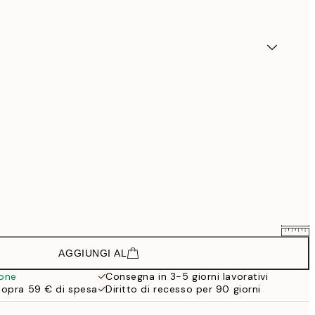
AGGIUNGI AL
88,50 €
118 €
ione
Consegna in 3-5 giorni lavorativi
sopra 59 € di spesa
Diritto di recesso per 90 giorni
148,50 €
198 €