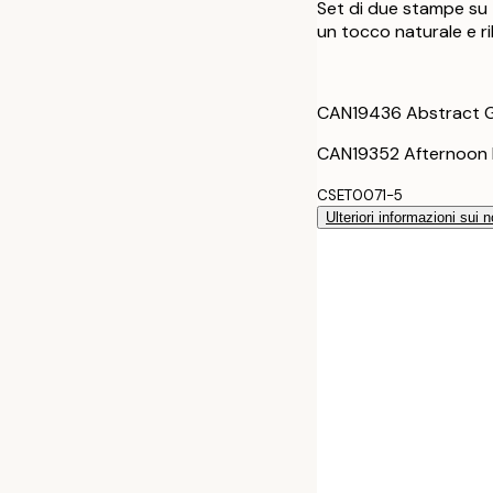
Set di due stampe su t
70x100 cm
un tocco naturale e ri
100x140 cm
CAN19436 Abstract G
30x40 cm - Cor
CAN19352 Afternoon 
50x70 cm - Cor
CSET0071-5
Ulteriori informazioni sui n
70x100 cm - C
100x140 cm - 
30x40 cm - Cor
50x70 cm - Cor
70x100 cm - Co