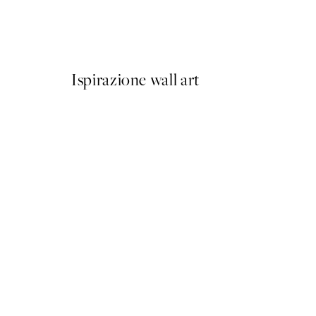
Olive Branches in Vase Post
Da 6,50 €
13 €
Ispirazione wall art