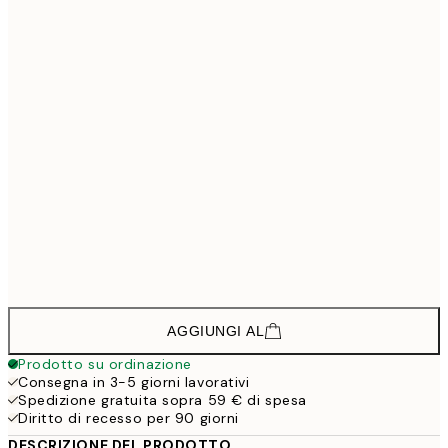
200,2
30x40 cm - Cornice in nero
2
312,7
50x70 cm - Cornice in nero
4
582,7
70x100 cm - Cornice in nero
7
222,7
30x40 cm - Cornice in rovere
2
335,2
50x70 cm - Cornice in rovere
4
627,7
70x100 cm - Cornice in rovere
8
AGGIUNGI AL
Prodotto su ordinazione
Consegna in 3-5 giorni lavorativi
Spedizione gratuita sopra 59 € di spesa
Diritto di recesso per 90 giorni
DESCRIZIONE DEL PRODOTTO