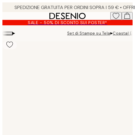
Skip
to
main
SALE - 50% DI SCONTO SUI POSTER*
content.
▸
▸
Set di Stampe su Tela
Coastal Es
Product
images