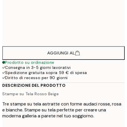
312,7
50x70 cm - Cornice in nero
4
222,7
30x40 cm - Cornice in rovere
2
335,2
50x70 cm - Cornice in rovere
4
AGGIUNGI AL
Prodotto su ordinazione
Consegna in 3-5 giorni lavorativi
Spedizione gratuita sopra 59 € di spesa
Diritto di recesso per 90 giorni
DESCRIZIONE DEL PRODOTTO
Stampe su Tela Rosso Beige
Tre stampe su tela astratte con forme audaci rosse, rosa
e bianche. Stampe su tela perfette per creare una
moderna galleria a parete nel tuo soggiorno.