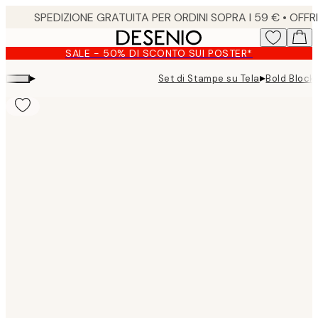
Skip
to
main
SALE - 50% DI SCONTO SUI POSTER*
content.
▸
▸
Set di Stampe su Tela
Bold Block
Product
images