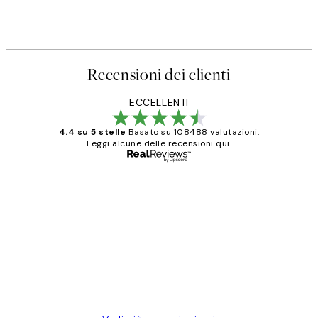
Recensioni dei clienti
ECCELLENTI
4.4 su 5 stelle
Basato su 108488 valutazioni.
Leggi alcune delle recensioni qui.
Acquirente verificato
recensioni
dei
PERFECT!!
clienti
26 mag
Alessandra G