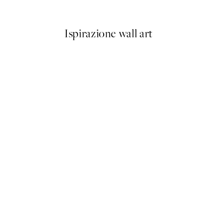
Da 6,50 €
13 €
Ispirazione wall art