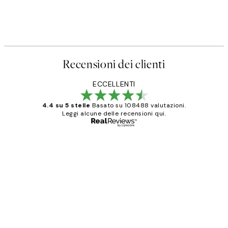
Recensioni dei clienti
ECCELLENTI
4.4 su 5 stelle
Basato su 108488 valutazioni.
Leggi alcune delle recensioni qui.
Acquirente verificato
recensioni
dei
PERFECT!!
clienti
26 mag
Alessandra G