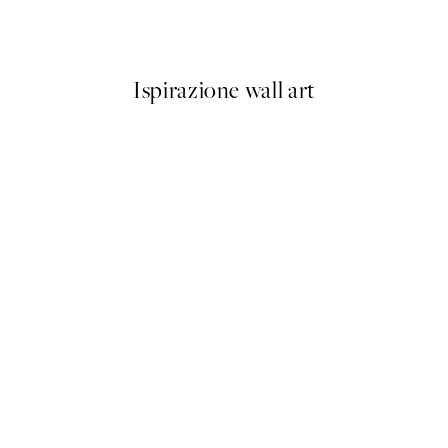
Da 23,94 €
39,90 €
Ispirazione wall art