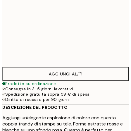
1
133,5
30x40 cm - Cornice in nero
1
208,5
50x70 cm - Cornice in nero
2
148,5
30x40 cm - Cornice in rovere
1
223,5
50x70 cm - Cornice in rovere
2
AGGIUNGI AL
Prodotto su ordinazione
Consegna in 3-5 giorni lavorativi
Spedizione gratuita sopra 59 € di spesa
Diritto di recesso per 90 giorni
DESCRIZIONE DEL PRODOTTO
Aggiungi un'elegante esplosione di colore con questa
coppia trandy di stampe su tele. Forme astratte rosse e
bianche su uno sfondo rosa. Questo è perfetto per