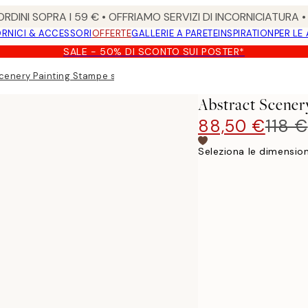
RDINI SOPRA I 59 € • OFFRIAMO SERVIZI DI INCORNICIATURA 
RNICI & ACCESSORI
OFFERTE
GALLERIE A PARETE
INSPIRATION
PER LE
SALE - 50% DI SCONTO SUI POSTER*
cenery Painting Stampe su tela Duo
Abstract Scener
88,50 €
118 €
Seleziona le dimension