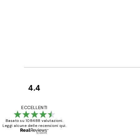
4.4
recensioni
dei
PERFECT!!
ECCELLENTI
clienti
Basato su 108488 valutazioni.
Leggi alcune delle recensioni qui.
26 mag
Alessandra G