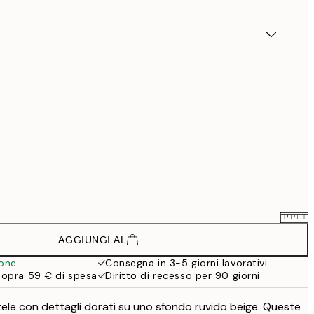
AGGIUNGI AL
88,50 €
118 €
ione
Consegna in 3-5 giorni lavorativi
sopra 59 € di spesa
Diritto di recesso per 90 giorni
148,50 €
198 €
ele con dettagli dorati su uno sfondo ruvido beige. Queste
133,50 €