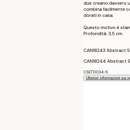
30x40 cm - Cor
due creano davvero un
combina facilmente co
dorati in casa.
50x70 cm - Cor
Questo motivo è stamp
30x40 cm - Cor
Profondità: 3,5 cm.
50x70 cm - Cor
CAN18243 Abstract Sc
CAN18244 Abstract Sc
CSET0034-5
Ulteriori informazioni sui n