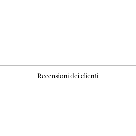
50%*
Prada Poster
Da 3,98 €
7,95 €
Recensioni dei clienti