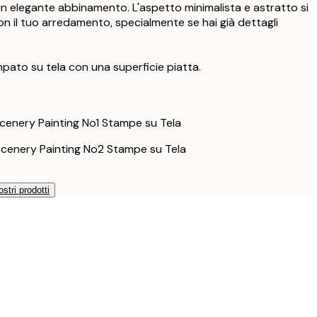
nice in nero
 elegante abbinamento. L'aspetto minimalista e astratto si
178 €
n il tuo arredamento, specialmente se hai già dettagli
208,50 €
nice in nero
278 €
ato su tela con una superficie piatta.
148,50 €
nice in rovere
198 €
223,50 €
nice in rovere
298 €
enery Painting No1 Stampe su Tela
enery Painting No2 Stampe su Tela
ostri prodotti