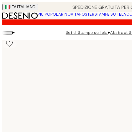
Skip
SPEDIZIONE GRATUITA PER O
ITA
ITALIANO
to
PIÚ POPOLARI
NOVITÀ
POSTER
STAMPE SU TELA
CO
main
content.
▸
▸
Set di Stampe su Tela
Abstract S