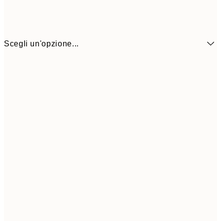
Scegli un'opzione...
9,
50x70 cm
32,