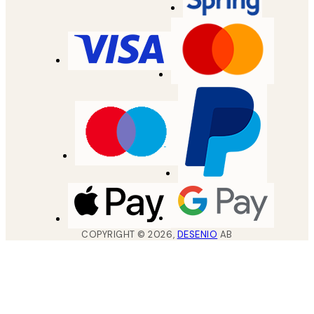
COPYRIGHT ©
2026
,
DESENIO
AB