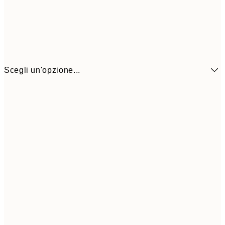
Scegli un'opzione...
6,
21x30 cm