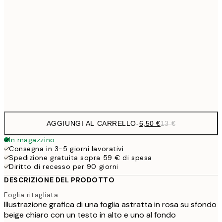
9,
30x40 cm
19,
16,2
50x70 cm
32,
Frame
options
AGGIUNGI AL CARRELLO
-
6,50 €
13 €
In magazzino
Consegna in 3-5 giorni lavorativi
Spedizione gratuita sopra 59 € di spesa
Diritto di recesso per 90 giorni
DESCRIZIONE DEL PRODOTTO
Foglia ritagliata
Illustrazione grafica di una foglia astratta in rosa su sfondo
beige chiaro con un testo in alto e uno al fondo