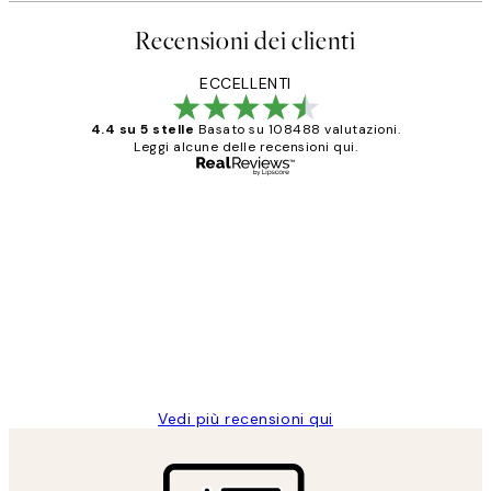
Recensioni dei clienti
ECCELLENTI
4.4 su 5 stelle
Basato su 108488 valutazioni.
Leggi alcune delle recensioni qui.
Acquirente verificato
recensioni
dei
PERFECT!!
clienti
26 mag
Alessandra G
Vedi più recensioni qui