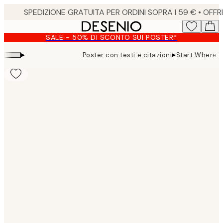
Skip
to
main
SALE - 50% DI SCONTO SUI POSTER*
content.
▸
▸
Poster con testi e citazioni
Start Where Y
Product
images