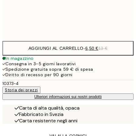
30x40 cm
19,
Frame
options
AGGIUNGI AL CARRELLO
-
6,50 €
13 €
In magazzino
Consegna in 3-5 giorni lavorativi
Spedizione gratuita sopra 59 € di spesa
Diritto di recesso per 90 giorni
10373-4
Storia dei prezzi
Ulteriori informazioni sui nostri prodotti
Carta di alta qualità, opaca
Fabbricato in Svezia
Carta resistente negli anni