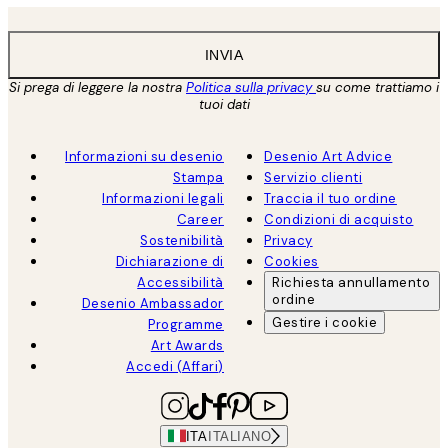
INVIA
Si prega di leggere la nostra
Politica sulla privacy
su come trattiamo i
tuoi dati
Informazioni su desenio
Desenio Art Advice
Stampa
Servizio clienti
Informazioni legali
Traccia il tuo ordine
Career
Condizioni di acquisto
Sostenibilità
Privacy
Dichiarazione di
Cookies
Accessibilità
Richiesta annullamento
ordine
Desenio Ambassador
Gestire i cookie
Programme
Art Awards
Accedi (Affari)
ITA
ITALIANO