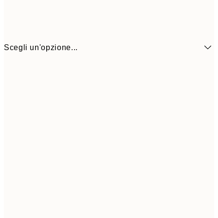
Scegli un'opzione...
6,
21x30 cm
9,