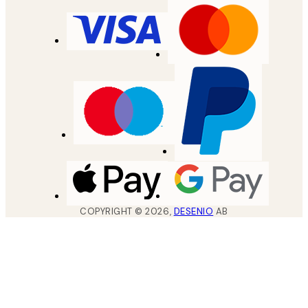
COPYRIGHT ©
2026
,
DESENIO
AB