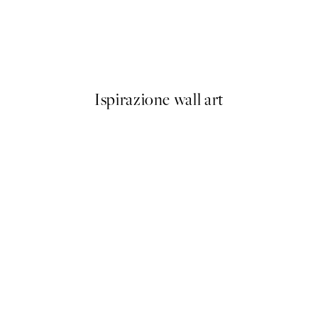
50%*
Cactus Corner Poster
Da 3,98 €
7,95 €
Ispirazione wall art