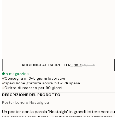
32,
24,5
70x100 cm
59,5
100x150 cm
1
Frame
options
AGGIUNGI AL CARRELLO
-
9,98 €
19,95 €
In magazzino
Consegna in 3-5 giorni lavorativi
Spedizione gratuita sopra 59 € di spesa
Diritto di recesso per 90 giorni
DESCRIZIONE DEL PRODOTTO
Poster Londra Nostalgica
Un poster con la parola "Nostalgia" in grandi lettere nere su