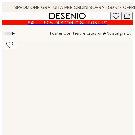
Skip
to
main
SALE - 50% DI SCONTO SUI POSTER*
content.
▸
▸
Poster con testi e citazioni
Nostalgia Lon
Product
images