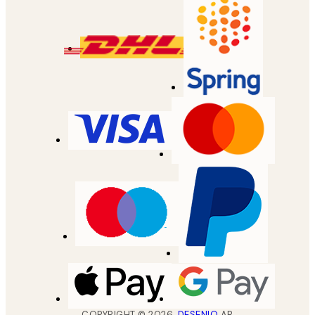
COPYRIGHT ©
2026
,
DESENIO
AB