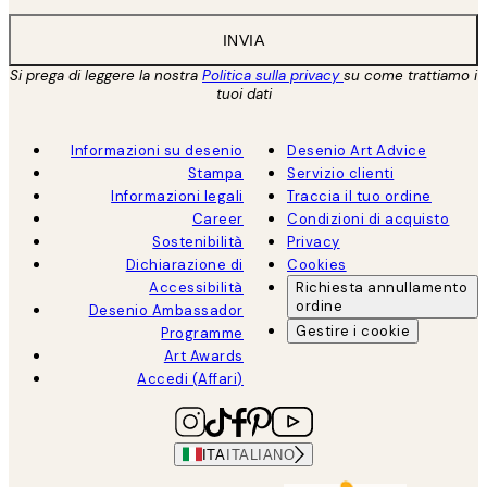
INVIA
Si prega di leggere la nostra
Politica sulla privacy
su come trattiamo i
tuoi dati
Informazioni su desenio
Desenio Art Advice
Stampa
Servizio clienti
Informazioni legali
Traccia il tuo ordine
Career
Condizioni di acquisto
Sostenibilità
Privacy
Dichiarazione di
Cookies
Accessibilità
Richiesta annullamento
ordine
Desenio Ambassador
Gestire i cookie
Programme
Art Awards
Accedi (Affari)
ITA
ITALIANO