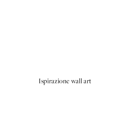
50%*
Espresso Drops Poster
Da 6,50 €
13 €
Ispirazione wall art