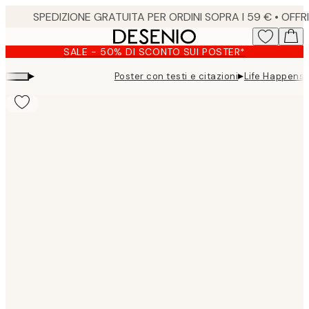
Skip
to
main
SALE - 50% DI SCONTO SUI POSTER*
content.
▸
▸
Poster con testi e citazioni
Life Happens,
Product
images