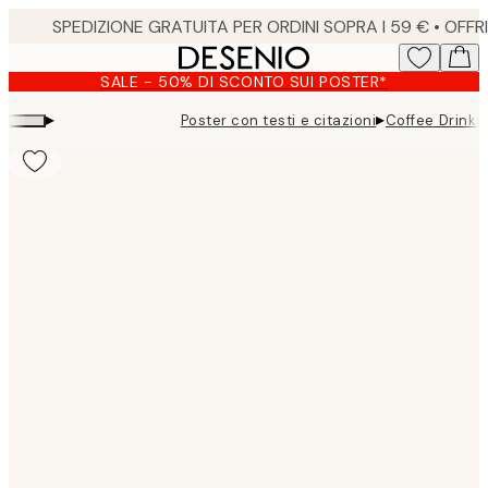
Skip
to
main
SALE - 50% DI SCONTO SUI POSTER*
content.
▸
▸
Poster con testi e citazioni
Coffee Drinks
Product
images