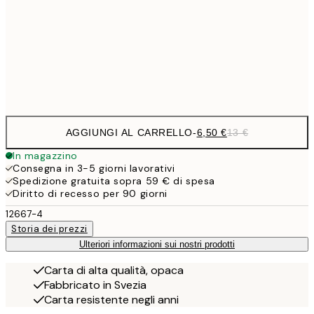
16,2
50x70 cm
32,
Frame
options
AGGIUNGI AL CARRELLO
-
6,50 €
13 €
In magazzino
Consegna in 3-5 giorni lavorativi
Spedizione gratuita sopra 59 € di spesa
Diritto di recesso per 90 giorni
12667-4
Storia dei prezzi
Ulteriori informazioni sui nostri prodotti
Carta di alta qualità, opaca
Fabbricato in Svezia
Carta resistente negli anni