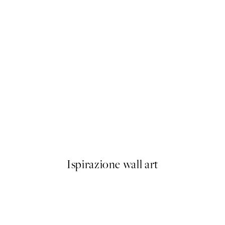
50%*
Freshly Brewed Poster
Da 6,50 €
13 €
Ispirazione wall art