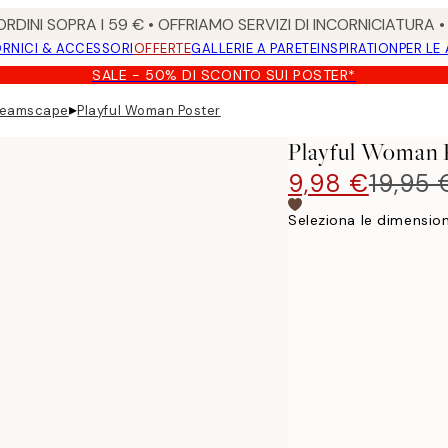
RDINI SOPRA I 59 € • OFFRIAMO SERVIZI DI INCORNICIATURA 
RNICI & ACCESSORI
OFFERTE
GALLERIE A PARETE
INSPIRATION
PER LE
SALE - 50% DI SCONTO SUI POSTER*
▸
reamscape
Playful Woman Poster
Playful Woman 
9,98 €
19,95 
Seleziona le dimension