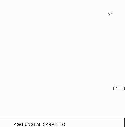
9,98 €
19,95 €
16,23 €
32,45 €
AGGIUNGI AL CARRELLO