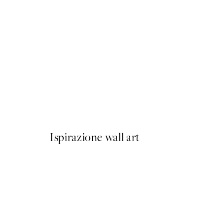
50%*
Untamed Spots Poster
Da 9,98 €
19,95 €
Ispirazione wall art