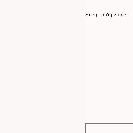
Scegli un'opzione...
Frame
30x40 cm
options
50x70 cm