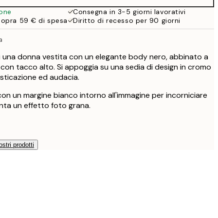
ione
Consegna in 3-5 giorni lavorativi
sopra 59 € di spesa
Diritto di recesso per 90 giorni
a
i una donna vestita con un elegante body nero, abbinato a
ta con tacco alto. Si appoggia su una sedia di design in cromo
sticazione ed audacia.
con un margine bianco intorno all'immagine per incorniciare
nta un effetto foto grana.
ostri prodotti