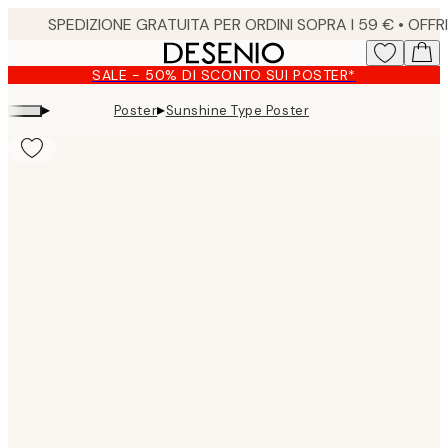
Skip
to
main
SALE - 50% DI SCONTO SUI POSTER*
content.
▸
▸
Poster
Sunshine Type Poster
Product
images