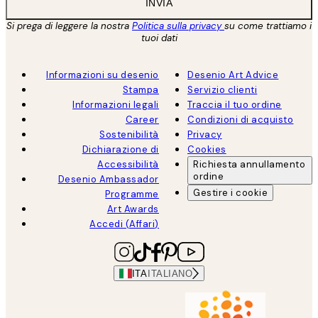
INVIA
Si prega di leggere la nostra
Politica sulla privacy
su come trattiamo i
tuoi dati
Informazioni su desenio
Desenio Art Advice
Stampa
Servizio clienti
Informazioni legali
Traccia il tuo ordine
Career
Condizioni di acquisto
Sostenibilità
Privacy
Dichiarazione di
Cookies
Accessibilità
Richiesta annullamento
ordine
Desenio Ambassador
Gestire i cookie
Programme
Art Awards
Accedi (Affari)
ITA
ITALIANO