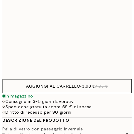
6,
21x30 cm
9,
30x40 cm
19,
16,2
50x70 cm
32,
Frame
options
AGGIUNGI AL CARRELLO
-
3,98 €
7,95 €
In magazzino
Consegna in 3-5 giorni lavorativi
Spedizione gratuita sopra 59 € di spesa
Diritto di recesso per 90 giorni
DESCRIZIONE DEL PRODOTTO
Palla di vetro con paesaggio invernale