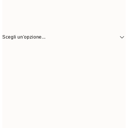
Scegli un'opzione...
3,
13x18 cm
7,