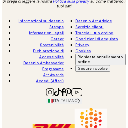
Si prega di leggere la nostra
Politica sulla privacy
su come trattiamo i
tuoi dati
Informazioni su desenio
Desenio Art Advice
Stampa
Servizio clienti
Informazioni legali
Traccia il tuo ordine
Career
Condizioni di acquisto
Sostenibilità
Privacy
Dichiarazione di
Cookies
Accessibilità
Richiesta annullamento
ordine
Desenio Ambassador
Gestire i cookie
Programme
Art Awards
Accedi (Affari)
ITA
ITALIANO