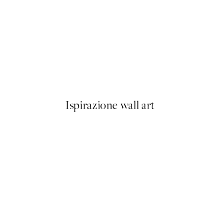
50%*
aning Poster
More Amore Por Favor Poste
Da 3,98 €
7,95 €
Ispirazione wall art