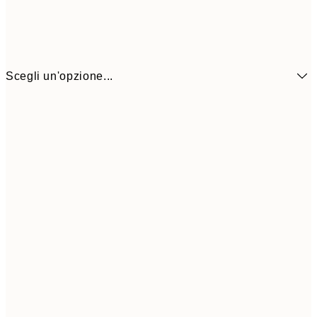
Scegli un'opzione...
3,
13x18 cm
7,