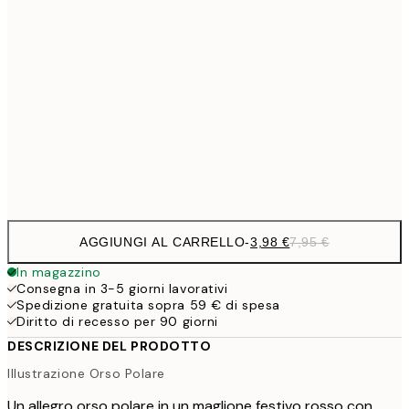
6,
21x30 cm
9,
30x40 cm
19,
16,2
50x70 cm
32,
Frame
options
AGGIUNGI AL CARRELLO
-
3,98 €
7,95 €
In magazzino
Consegna in 3-5 giorni lavorativi
Spedizione gratuita sopra 59 € di spesa
Diritto di recesso per 90 giorni
DESCRIZIONE DEL PRODOTTO
Illustrazione Orso Polare
Un allegro orso polare in un maglione festivo rosso con