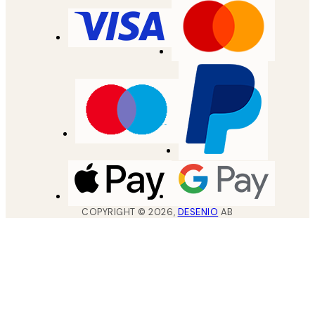
COPYRIGHT ©
2026
,
DESENIO
AB