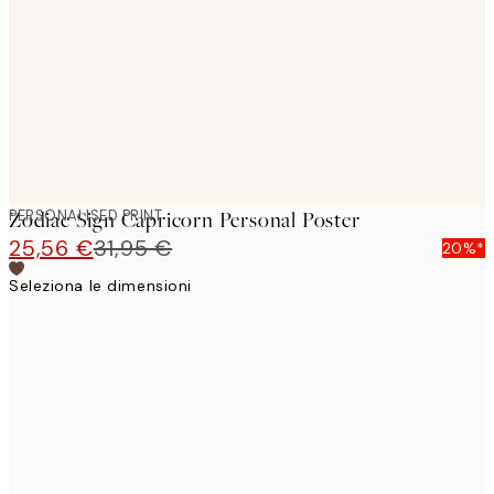
images
PERSONALISED PRINT
Zodiac Sign Capricorn Personal Poster
25,56 €
31,95 €
20%*
Seleziona le dimensioni