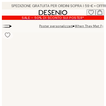
Skip
to
main
SALE - 50% DI SCONTO SUI POSTER*
content.
▸
▸
Poster personalizzati
When They Met Pers
Product
images