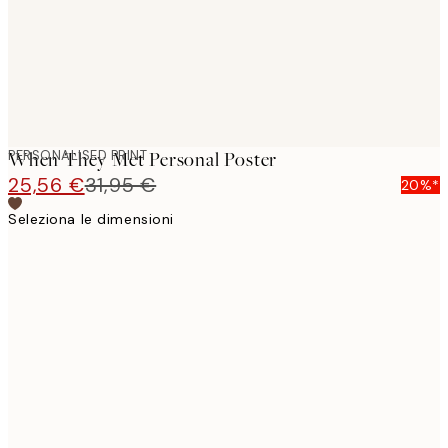
PERSONALISED PRINT
When They Met Personal Poster
25,56 €
31,95 €
20%*
Seleziona le dimensioni