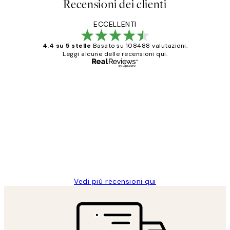
Recensioni dei clienti
ECCELLENTI
4.4 su 5 stelle
Basato su 108488 valutazioni.
Leggi alcune delle recensioni qui.
Acquirente verificato
recensioni
dei
PERFECT!!
clienti
26 mag
Alessandra G
Vedi più recensioni qui