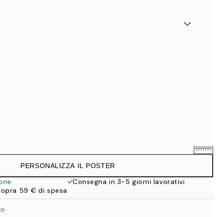
PERSONALIZZA IL POSTER
25,56 €
31,95 €
ione
Consegna in 3-5 giorni lavorativi
sopra 59 € di spesa
33,56 €
41,95 €
ro