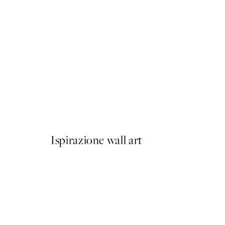
50%*
Prada Poster
Da 3,98 €
7,95 €
Ispirazione wall art