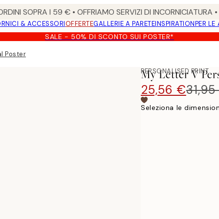
RDINI SOPRA I 59 € • OFFRIAMO SERVIZI DI INCORNICIATURA 
RNICI & ACCESSORI
OFFERTE
GALLERIE A PARETE
INSPIRATION
PER LE
SALE - 50% DI SCONTO SUI POSTER*
l Poster
PERSONALISED PRINT
My Letter V Per
25,56 €
31,95
Seleziona le dimension