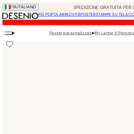
Skip
SPEDIZIONE GRATUITA PER O
ITA
ITALIANO
to
PIÚ POPOLARI
NOVITÀ
POSTER
STAMPE SU TELA
CO
main
content.
▸
▸
Poster personalizzati
My Letter V Persona