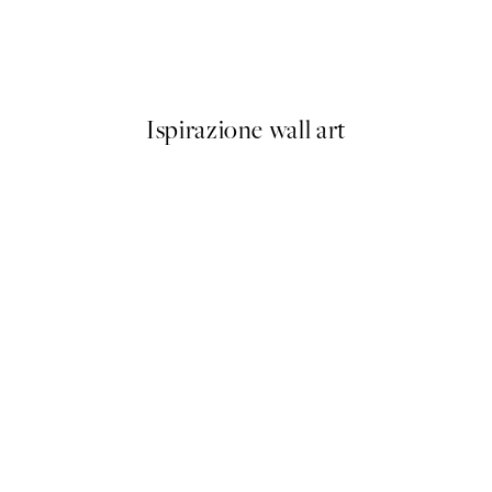
Lipstick Poster
Da 3,98 €
7,95 €
Ispirazione wall art