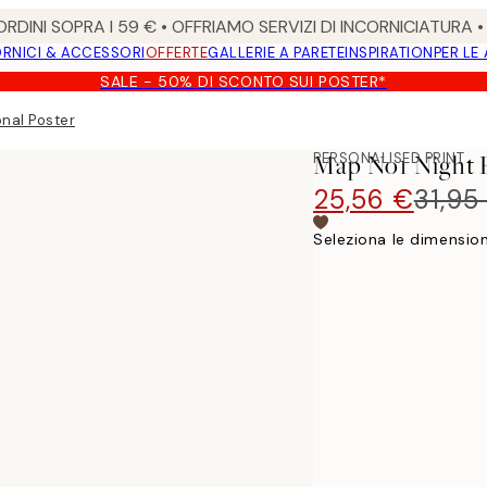
RDINI SOPRA I 59 € • OFFRIAMO SERVIZI DI INCORNICIATURA 
RNICI & ACCESSORI
OFFERTE
GALLERIE A PARETE
INSPIRATION
PER LE
SALE - 50% DI SCONTO SUI POSTER*
onal Poster
PERSONALISED PRINT
Map No1 Night P
25,56 €
31,95
Seleziona le dimension