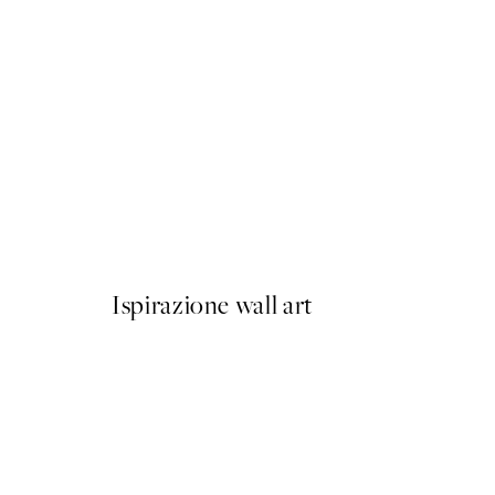
50%*
Olive Branches in Vase Post
Da 6,50 €
13 €
Ispirazione wall art