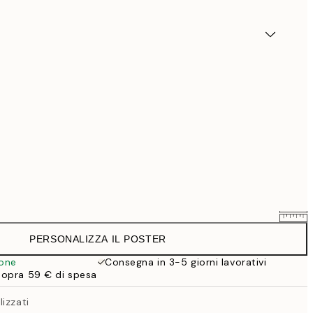
PERSONALIZZA IL POSTER
25,56 €
31,95 €
ione
Consegna in 3-5 giorni lavorativi
sopra 59 € di spesa
33,56 €
41,95 €
izzati