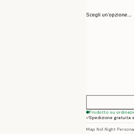
Scegli un'opzione...
30x40 cm
Prodotto su ordinaz
Spedizione gratuita 
50x70 cm
Map No1 Night Personal