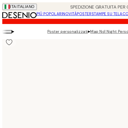
Skip
SPEDIZIONE GRATUITA PER O
ITA
ITALIANO
to
PIÚ POPOLARI
NOVITÀ
POSTER
STAMPE SU TELA
CO
main
content.
▸
▸
Poster personalizzati
Map No1 Night Pers